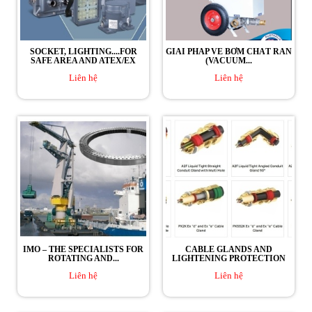
SOCKET, LIGHTING....FOR
GIẢI PHÁP VỀ BƠM CHẤT RẮN
SAFE AREA AND ATEX/EX
(VACUUM...
Liên hệ
Liên hệ
IMO – THE SPECIALISTS FOR
CABLE GLANDS AND
ROTATING AND...
LIGHTENING PROTECTION
Liên hệ
Liên hệ