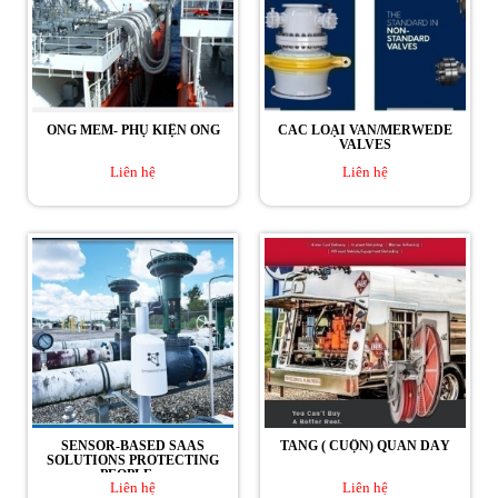
ỐNG MỀM- PHỤ KIỆN ỐNG
CÁC LOẠI VAN/MERWEDE
VALVES
Liên hệ
Liên hệ
SENSOR-BASED SAAS
TANG ( CUỘN) QUẤN DÂY
SOLUTIONS PROTECTING
PEOPLE,...
Liên hệ
Liên hệ