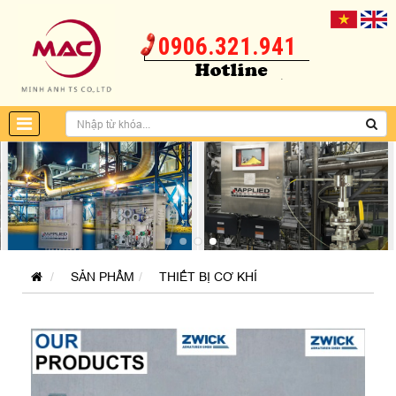
0906.321.941
SẢN PHẨM
THIẾT BỊ CƠ KHÍ