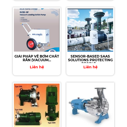
GIẢI PHÁP VỀ BƠM CHẤT
SENSOR-BASED SAAS
RẮN (VACUUM...
SOLUTIONS PROTECTING
PEOPLE,...
Liên hệ
Liên hệ