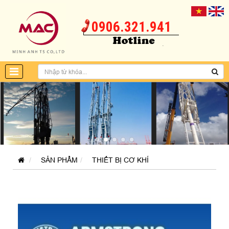
0906.321.941
SẢN PHẨM
THIẾT BỊ CƠ KHÍ