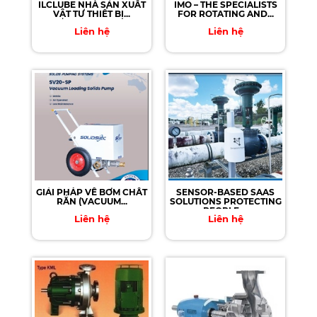
ILCLUBE NHÀ SẢN XUẤT
IMO – THE SPECIALISTS
VẬT TƯ THIẾT BỊ...
FOR ROTATING AND...
Liên hệ
Liên hệ
GIẢI PHÁP VỀ BƠM CHẤT
SENSOR-BASED SAAS
RẮN (VACUUM...
SOLUTIONS PROTECTING
PEOPLE,...
Liên hệ
Liên hệ