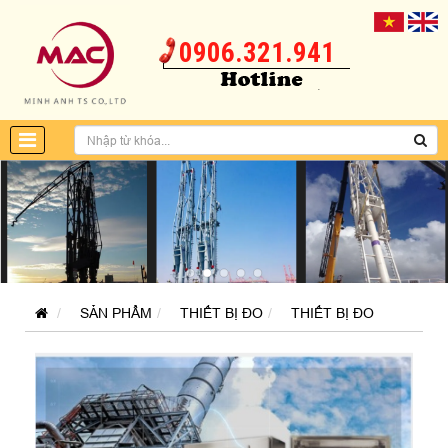
0906.321.941
SẢN PHẨM
THIẾT BỊ ĐO
THIẾT BỊ ĐO