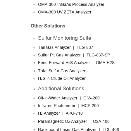
OMA-300-InGaAs Process Analyzer
OMA-300 UV ZETA Analyzer
Other Solutions
Sulfur Monitoring Suite
Tail Gas Analyzer | TLG-837
Sulfur Pit Gas Analyzer | TLG-837-SP
Feed Forward H
S Analyzer | OMA-H2S
2
Total Sulfur Gas Analyzers
H
S in Crude Oil Analyzer
2
Additional Solutions
Oil-in-Water Analyzer | OiW-200
Infrared Photometer | MCP-200
H
Analyzer | APG-710
2
Paramagnetic O
Analyzer | O2A-100
2
Rackmount Laser Gas Analyzer | TDL-406